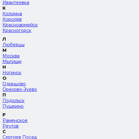
Ивантеевка
К
Коломна
Королёв
Красноармейск
Красногорск
Л
Люберцы
М
Москва
Мытищи
Н
Ногинск
О
Одинцово
Орехово-Зуево
П
Подольск
Пушкино
Р
Раменское
Реутов
С
Сергиев Посад